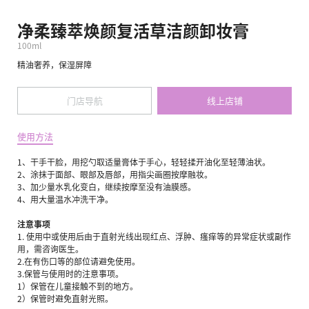
净柔臻萃焕颜复活草洁颜卸妆膏
100ml
精油奢养，保湿屏障
门店导航
线上店铺
使用方法
1、干手干脸，用挖勺取适量膏体于手心，轻轻揉开油化至轻薄油状。
2、涂抹于面部、眼部及唇部，用指尖画圈按摩融妆。
3、加少量水乳化变白，继续按摩至没有油膜感。
4、用大量温水冲洗干净。
注意事项
1. 使用中或使用后由于直射光线出现红点、浮肿、瘙痒等的异常症状或副作
用，需咨询医生。
2.在有伤口等的部位请避免使用。
3.保管与使用时的注意事项。
1）保管在儿童接触不到的地方。
2）保管时避免直射光照。