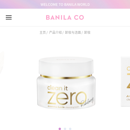
go
go
go
WELCOME TO BANILA WORLD
to
to
to
header
container
footer
主页
产品介绍
卸妆与洁面
卸妆