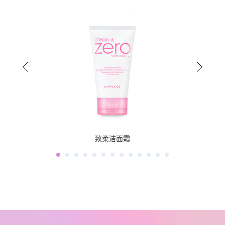
净柔臻萃焕颜复活草洁面啫喱
芭妮兰净柔B5卸妆洁颜湿巾
次抛卸妆膏胶囊（全系列）
次抛卸妆膏胶囊（经典款）
净柔舒缓眼唇卸妆巾
净柔舒缓眼唇卸妆液
全新净柔卸妆水
舒缓修红PRO
致柔洁面霜
小黄罐PRO
小绿罐PRO
绿奶盖洁面
小粉罐PRO