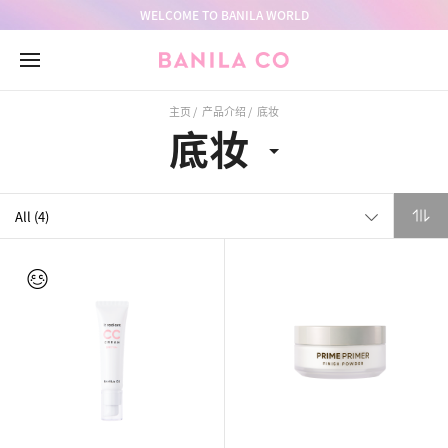
go
go
go
WELCOME TO BANILA WORLD
to
to
to
header
container
footer
主页
产品介绍
底妆
底妆