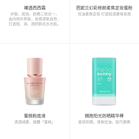
裸透西西霜
芭妮兰幻彩修颜柔焦定妆蜜粉
护肤、底妆、防晒三效合一，
控油柔焦定妆 打造轻透雾哑妆感
由内而外养肤，妆感清新自然，
打造轻、润、透的韩式水光肌。
蜜桃粉底液
拥抱阳光防晒精华棒
清透绒雾，微醺「蜜桃」
高倍防晒，清爽控油，轻巧便携