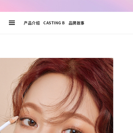
go
go
go
to
to
to
header
container
footer
产品介绍
CASTING B
品牌故事