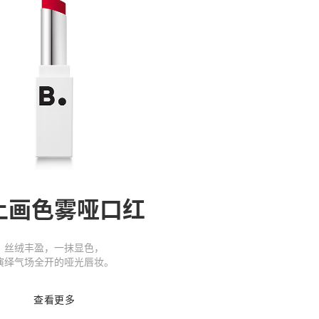
上画色雾哑口红
丝绒丰盈，一抹显色，
演绎气场全开的哑光唇妆。
查看更多