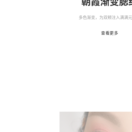
朝霞渐变腮
多色渐变，为双颊注入满满
查看更多