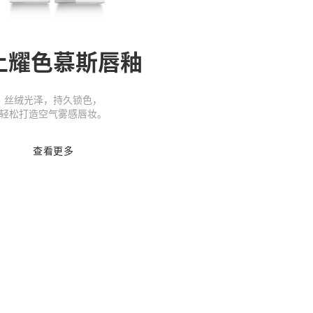
上耀色慕斯唇釉
丝绒光泽，持久锁色，
轻松打造空气雾感唇妆。
查看更多