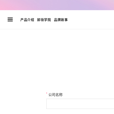
go
go
go
to
to
to
header
container
footer
产品介绍
卸妆学院
品牌故事
公司名称